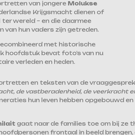
ortretten van jongere
Molukse
Nederlandse Krijgsmacht dienen of
 ter wereld – en die daarmee
 van hun vaders zijn getreden.
gecombineerd met historische
Elk hoofdstuk bevat foto’s van nu
itaire verleden en heden.
ortretten en teksten van de vraaggespre
acht, de vastberadenheid, de veerkracht e
eraties hun leven hebben opgebouwd en h
ilait
gaat naar de families toe om bij ze t
e hoofdpersonen frontaal in beeld brengen,