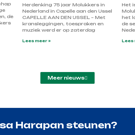
chap
Herdenking 75 jaar Molukkers in
Het i
ige
Nederland in Capelle aan den IJssel
Molu
en, de
CAPELLE AAN DEN IJSSEL – Met
het 
kers
kransleggingen, toespraken en
de se
muziek werd er op zaterdag
Nede
Lees meer »
Lees 
Meer nieuws
asa Harapan steunen?