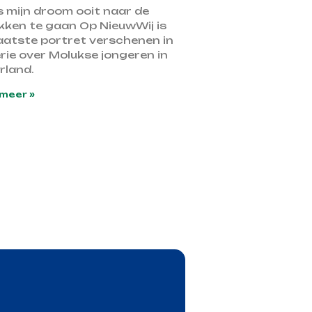
s mijn droom ooit naar de
kken te gaan Op NieuwWij is
laatste portret verschenen in
rie over Molukse jongeren in
rland.
meer »