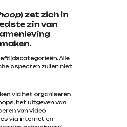
 hoop
) zet zich in
edste zin van
 samenleving
 maken.
eeftijdscategorieën. Alle
he aspecten zullen niet
iken via het organiseren
hops, het uitgeven van
uceren van video
es via internet en