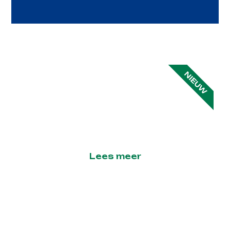
NIEUW
In het spoor van mijn
vader
Lees meer